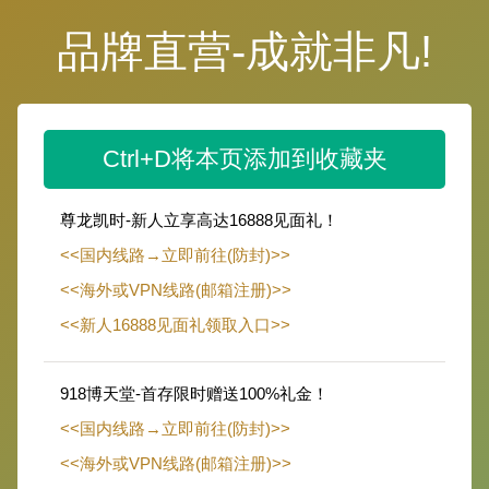
品牌直营-成就非凡!
Ctrl+D将本页添加到收藏夹
尊龙凯时-新人立享高达16888见面礼！
<<国内线路→立即前往(防封)>>
<<海外或VPN线路(邮箱注册)>>
<<新人16888见面礼领取入口>>
918博天堂-首存限时赠送100%礼金！
<<国内线路→立即前往(防封)>>
<<海外或VPN线路(邮箱注册)>>