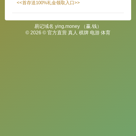
<<首存送100%礼金领取入口>>
易记域名 ying.money （赢.钱）
© 2026 © 官方直营 真人 棋牌 电游 体育